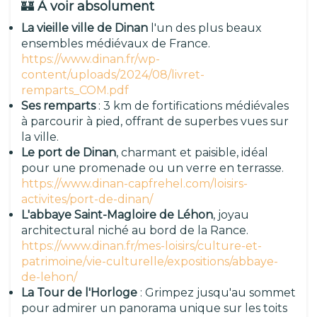
🏰
À voir absolument
La vieille ville de Dinan
l'un des plus beaux
ensembles médiévaux de France.
https://www.dinan.fr/wp-
content/uploads/2024/08/livret-
remparts_COM.pdf
Ses remparts
: 3 km de fortifications médiévales
à parcourir à pied, offrant de superbes vues sur
la ville.
Le port de Dinan
, charmant et paisible, idéal
pour une promenade ou un verre en terrasse.
https://www.dinan-capfrehel.com/loisirs-
activites/port-de-dinan/
L'abbaye Saint-Magloire de Léhon
, joyau
architectural niché au bord de la Rance.
https://www.dinan.fr/mes-loisirs/culture-et-
patrimoine/vie-culturelle/expositions/abbaye-
de-lehon/
La Tour de l'Horloge
: Grimpez jusqu'au sommet
pour admirer un panorama unique sur les toits