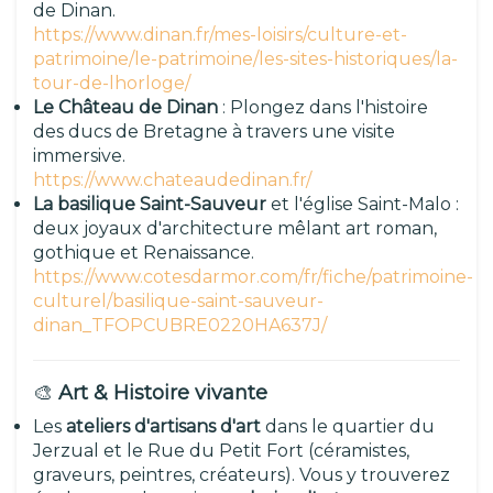
de Dinan.
https://www.dinan.fr/mes-loisirs/culture-et-
patrimoine/le-patrimoine/les-sites-historiques/la-
tour-de-lhorloge/
Le Château de Dinan
: Plongez dans l'histoire
des ducs de Bretagne à travers une visite
immersive.
https://www.chateaudedinan.fr/
La basilique Saint-Sauveur
et l'église Saint-Malo :
deux joyaux d'architecture mêlant art roman,
gothique et Renaissance.
https://www.cotesdarmor.com/fr/fiche/patrimoine-
culturel/basilique-saint-sauveur-
dinan_TFOPCUBRE0220HA637J/
🎨
Art & Histoire vivante
Les
ateliers d'artisans d'art
dans le quartier du
Jerzual et le Rue du Petit Fort (céramistes,
graveurs, peintres, créateurs). Vous y trouverez