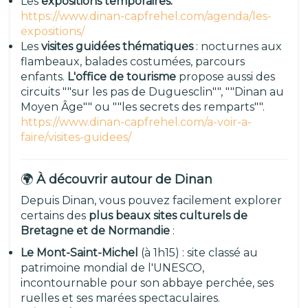
Les
expositions temporaires.
https://www.dinan-capfrehel.com/agenda/les-
expositions/
Les
visites guidées thématiques
: nocturnes aux
flambeaux, balades costumées, parcours
enfants.
L'office de tourisme
propose aussi des
circuits ""sur les pas de Duguesclin"", ""Dinan au
Moyen Âge"" ou ""les secrets des remparts"".
https://www.dinan-capfrehel.com/a-voir-a-
faire/visites-guidees/
🌍
À découvrir autour de Dinan
Depuis Dinan, vous pouvez facilement explorer
certains des
plus beaux sites culturels de
Bretagne et de Normandie
:
Le Mont-Saint-Michel
(à 1h15) : site classé au
patrimoine mondial de l'UNESCO,
incontournable pour son abbaye perchée, ses
ruelles et ses marées spectaculaires.